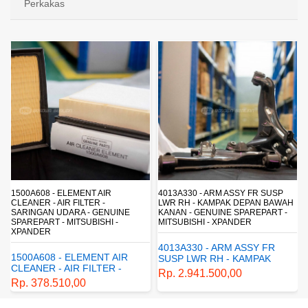
Perkakas
4013A330 - ARM ASSY FR SUSP
4162A413 - SHOCK ABSORBER RR
LWR RH - KAMPAK DEPAN BAWAH
SUSP - SUSPENSI BELAKANG -
KANAN - GENUINE SPAREPART -
SHOCKBREAKER BELAKANG -
MITSUBISHI - XPANDER
GENUINE SPAREPART -
MITSUBISHI - XPANDER
4013A330 - ARM ASSY FR
4162A413 - SHOCK
SUSP LWR RH - KAMPAK
ABSORBER RR SUSP -
DEPAN BAWAH KANAN -
Rp. 2.941.500,00
SUSPENSI BELAKANG -
GENUINE SPAREPART -
Rp. 1.198.800,00
SHOCKBREAKER BELAKANG
MITSUBISHI - XPANDER
- GENUINE SPAREPART -