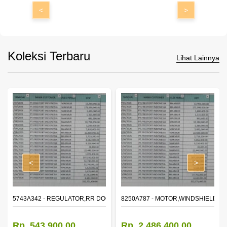
<
>
Koleksi Terbaru
Lihat Lainnya
<
>
OR WINDOW,LH
5743A342 - REGULATOR,RR DOOR WINDOW,RH
8250A787 - MOTOR,WINDSHIELD W
Rp. 543.900,00
Rp. 2.486.400,00