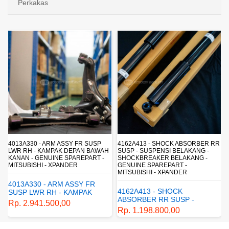
Perkakas
4013A330 - ARM ASSY FR SUSP
4162A413 - SHOCK ABSORBER RR
LWR RH - KAMPAK DEPAN BAWAH
SUSP - SUSPENSI BELAKANG -
KANAN - GENUINE SPAREPART -
SHOCKBREAKER BELAKANG -
MITSUBISHI - XPANDER
GENUINE SPAREPART -
MITSUBISHI - XPANDER
4013A330 - ARM ASSY FR
4162A413 - SHOCK
SUSP LWR RH - KAMPAK
ABSORBER RR SUSP -
DEPAN BAWAH KANAN -
Rp. 2.941.500,00
SUSPENSI BELAKANG -
GENUINE SPAREPART -
Rp. 1.198.800,00
SHOCKBREAKER BELAKANG
MITSUBISHI - XPANDER
- GENUINE SPAREPART -