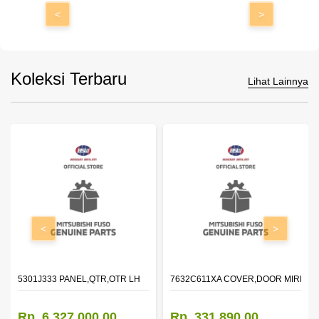
<
>
Koleksi Terbaru
Lihat Lainnya
<
>
DOOR,LH
5301J333 PANEL,QTR,OTR LH
7632C611XA COVER,DOOR MIRROR
Rp. 6.327.000,00
Rp. 331.890,00