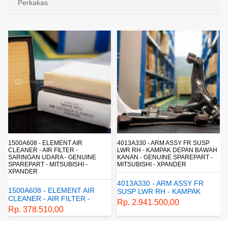
Perkakas
4013A330 - ARM ASSY FR SUSP
4162A413 - SHOCK ABSORBER RR
LWR RH - KAMPAK DEPAN BAWAH
SUSP - SUSPENSI BELAKANG -
KANAN - GENUINE SPAREPART -
SHOCKBREAKER BELAKANG -
MITSUBISHI - XPANDER
GENUINE SPAREPART -
MITSUBISHI - XPANDER
4013A330 - ARM ASSY FR
4162A413 - SHOCK
SUSP LWR RH - KAMPAK
ABSORBER RR SUSP -
DEPAN BAWAH KANAN -
Rp. 2.941.500,00
SUSPENSI BELAKANG -
GENUINE SPAREPART -
Rp. 1.198.800,00
SHOCKBREAKER BELAKANG
MITSUBISHI - XPANDER
- GENUINE SPAREPART -