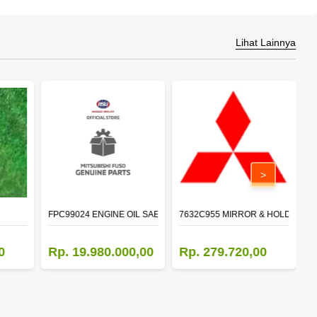
Lihat Lainnya
>
FPC99024 ENGINE OIL SAE 15W-40 API CI-4 (200L)
7632C955 MIRROR & HOLDER,D
5
0
Rp. 19.980.000,00
Rp. 279.720,00
R