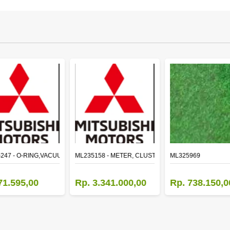
LE
247 - O-RING,VACUUM PUMP
ML235158 - METER, CLUSTER CANTER
ML325969
71.595,00
Rp. 3.341.000,00
Rp. 738.150,0