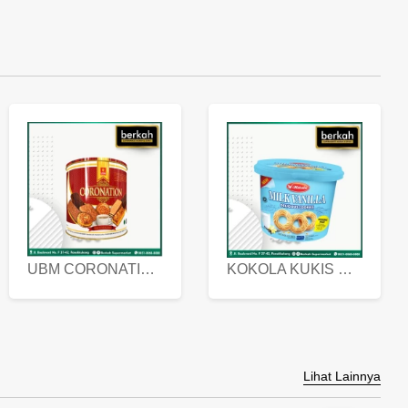
UBM CORONATION ASSORTED BISKUIT KALENG 450 GRAM
KOKOLA KUKIS HYGIENIC MILK VANILLA PACK 320 GR
Lihat Lainnya