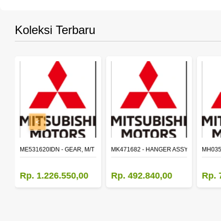
Koleksi Terbaru
<
SY,MAIN SHAFT 2ND SPEED (M035S5)
ME531620IDN - GEAR, M/T MAIN SHAFT REVERSE
MK471682 - HANGER ASSY,FR SHACK
MH035
Rp. 1.226.550,00
Rp. 492.840,00
Rp. 