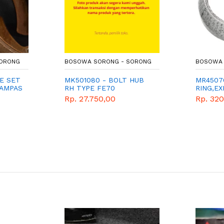
SORONG
BOSOWA SORONG - SORONG
BOSOWA 
E SET
MK501080 - BOLT HUB
MR4507
KAMPAS
RH TYPE FE70
RING,EX
Rp. 27.750,00
Rp. 320
S