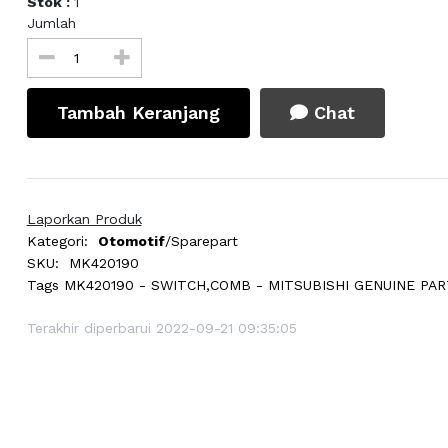
Stok :
1
Jumlah
Tambah Keranjang
Chat
Laporkan Produk
Kategori:
Otomotif
/Sparepart
SKU:
MK420190
Tags
MK420190 - SWITCH,COMB - MITSUBISHI GENUINE PA
Terakhir diperbarui 2022-09-21 09:35:05