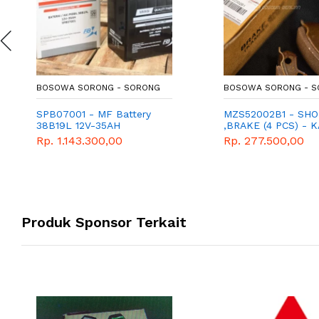
BOSOWA SORONG - SORONG
BOSOWA SORONG - 
SPB07001 - MF Battery
MZS52002B1 - SHO
38B19L 12V-35AH
,BRAKE (4 PCS) - 
REM - GENUINE
Rp. 1.143.300,00
Rp. 277.500,00
MITSUBISHI T120S
Produk Sponsor Terkait