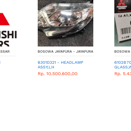
ASSAR
BOSOWA JAYAPURA - JAYAPURA
BOSOWA 
3
8301D321 - HEADLAMP
6102B70
ASSY,LH
GLASS,
KACA D
Rp. 10.500.600,00
Rp. 5.4
LAMA D