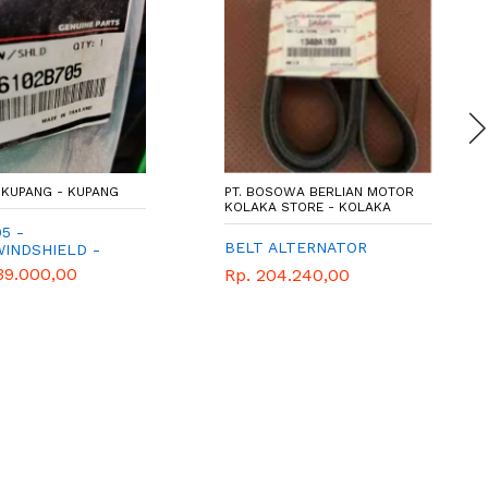
KUPANG - KUPANG
PT. BOSOWA BERLIAN MOTOR
KOLAKA STORE - KOLAKA
5 -
BELT ALTERNATOR
WINDSHIELD -
EPAN PAJERO
39.000,00
Rp. 204.240,00
AN TRITON LAMA