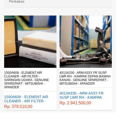
Perkakas
4013A330 - ARM ASSY FR SUSP
4162A413 - SHOCK ABSORBER RR
LWR RH - KAMPAK DEPAN BAWAH
SUSP - SUSPENSI BELAKANG -
KANAN - GENUINE SPAREPART -
SHOCKBREAKER BELAKANG -
MITSUBISHI - XPANDER
GENUINE SPAREPART -
MITSUBISHI - XPANDER
4013A330 - ARM ASSY FR
4162A413 - SHOCK
SUSP LWR RH - KAMPAK
ABSORBER RR SUSP -
DEPAN BAWAH KANAN -
Rp. 2.941.500,00
SUSPENSI BELAKANG -
GENUINE SPAREPART -
Rp. 1.198.800,00
SHOCKBREAKER BELAKANG
MITSUBISHI - XPANDER
- GENUINE SPAREPART -