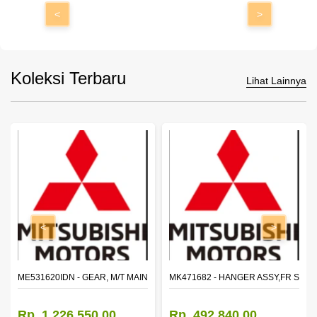
<
>
Koleksi Terbaru
Lihat Lainnya
<
>
N SHAFT 2ND SPEED (M035S5)
ME531620IDN - GEAR, M/T MAIN SHAFT REVERSE
MK471682 - HANGER ASSY,FR SHA
Rp. 1.226.550,00
Rp. 492.840,00