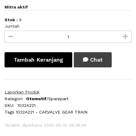
Mitra aktif
Stok :
9
Jumlah
Tambah Keranjang
Chat
Laporkan Produk
Kategori:
Otomotif
/Sparepart
SKU:
1032A221
Tags
1032A221 - CAP,VALVE GEAR TRAIN
Terakhir diperbarui 2025-05-10 08:38:44