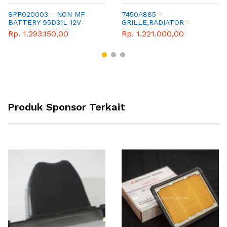
SPF020003 - NON MF
7450A885 -
BATTERY 95D31L 12V-
GRILLE,RADIATOR -
80AH - MITSUBISHI -
MITSUBISHI - GENUINE
Rp. 1.293.150,00
Rp. 1.221.000,00
GENUINE
Produk Sponsor Terkait