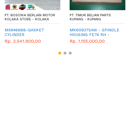
PT. BOSOWA BERLIAN MOTOR
PT. TIMUR BELIAN PARTS
KOLAKA STORE - KOLAKA
KUPANG - KUPANG
MX946688-GASKET
MK609375AW - SPINDLE
CYLINDER
HOUSING FE74 RH -
SELUBUNG GARDAN FE74
Rp. 2.541.900,00
Rp. 1.155.000,00
RH - TEROMPET FE74 RH