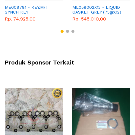
ME609781 - KEY,M/T
ML058002X12 - LIQUID
SYNCH KEY
GASKET GREY (75grX12)
Rp. 74.925,00
Rp. 545.010,00
Produk Sponsor Terkait