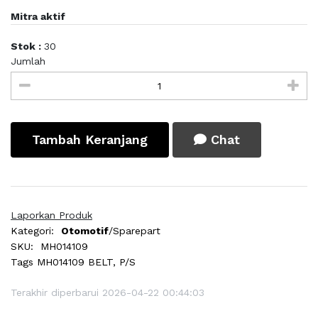
Mitra aktif
Stok :
30
Jumlah
Tambah Keranjang
Chat
Laporkan Produk
Kategori:
Otomotif
/Sparepart
SKU:
MH014109
Tags
MH014109 BELT, P/S
Terakhir diperbarui 2026-04-22 00:44:03