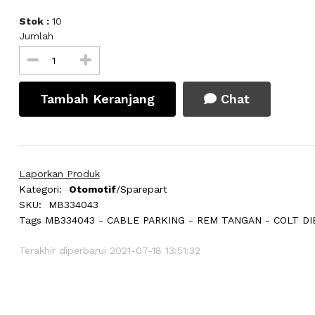
Stok :
10
Jumlah
Tambah Keranjang
Chat
Laporkan Produk
Kategori:
Otomotif
/Sparepart
SKU:
MB334043
Tags
MB334043 - CABLE PARKING - REM TANGAN - COLT DI
Terakhir diperbarui 2021-07-18 13:51:32