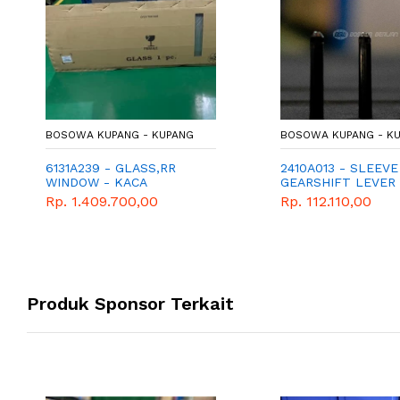
BOSOWA KUPANG - KUPANG
BOSOWA KUPANG - K
6131A239 - GLASS,RR
2410A013 - SLEEVE
WINDOW - KACA
GEARSHIFT LEVER 
BELAKANG TRITON KL3
SPAREPART - MITS
Rp. 1.409.700,00
Rp. 112.110,00
- XPANDER
Produk Sponsor Terkait