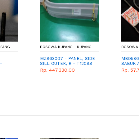
UPANG
BOSOWA KUPANG - KUPANG
BOSOWA 
MZS63007 - PANEL, SIDE
MB95869
-
SILL OUTER, R - T120SS
SABUK A
UBIHI
SPAREP
Rp. 447.330,00
Rp. 57.
- PAJER