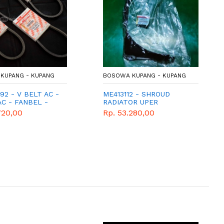
KUPANG - KUPANG
BOSOWA KUPANG - KUPANG
2 - V BELT AC -
ME413112 - SHROUD
C - FANBEL -
RADIATOR UPER
ART - MITSUBISHI
720,00
Rp. 53.280,00
O - TRITON