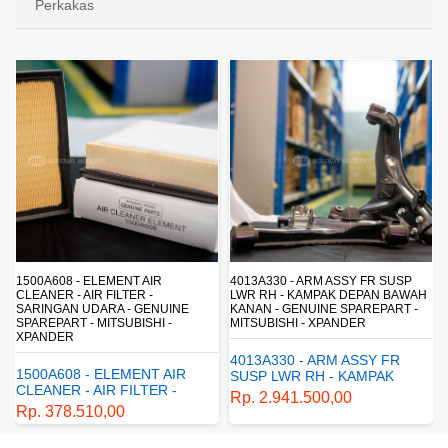
Perkakas
4013A330 - ARM ASSY FR SUSP
4162A413 - SHOCK ABSORBER RR
LWR RH - KAMPAK DEPAN BAWAH
SUSP - SUSPENSI BELAKANG -
KANAN - GENUINE SPAREPART -
SHOCKBREAKER BELAKANG -
MITSUBISHI - XPANDER
GENUINE SPAREPART -
MITSUBISHI - XPANDER
4013A330 - ARM ASSY FR
4162A413 - SHOCK
SUSP LWR RH - KAMPAK
ABSORBER RR SUSP -
DEPAN BAWAH KANAN -
Rp. 2.941.500,00
SUSPENSI BELAKANG -
GENUINE SPAREPART -
Rp. 1.198.800,00
SHOCKBREAKER BELAKANG
MITSUBISHI - XPANDER
- GENUINE SPAREPART -