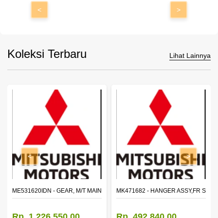
<
>
Koleksi Terbaru
Lihat Lainnya
<
>
N SHAFT 2ND SPEED (M035S5)
ME531620IDN - GEAR, M/T MAIN SHAFT REVERSE
MK471682 - HANGER ASSY,FR SHA
Rp. 1.226.550,00
Rp. 492.840,00