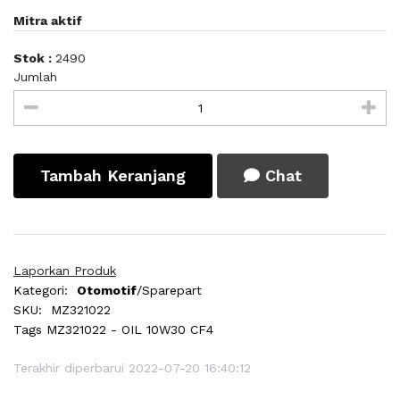
Mitra aktif
Stok :
2490
Jumlah
Tambah Keranjang
Chat
Laporkan Produk
Kategori:
Otomotif
/Sparepart
SKU:
MZ321022
Tags
MZ321022 - OIL 10W30 CF4
Terakhir diperbarui 2022-07-20 16:40:12