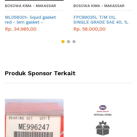
BOSOWA KIMA - MAKASSAR
BOSOWA KIMA - MAKASSAR
ML058001- liquid gasket
FPC99025L T/M OIL
red - lem gasket -
SINGLE GRADE SAE 40, 1L
xpander - pajero - mirage
Rp. 34.965,00
Rp. 56.000,00
- triton
Produk Sponsor Terkait