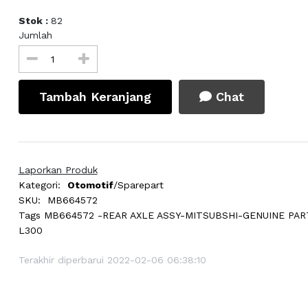
Stok :
82
Jumlah
Tambah Keranjang
Chat
Laporkan Produk
Kategori:
Otomotif
/Sparepart
SKU:
MB664572
Tags
MB664572 -REAR AXLE ASSY-MITSUBSHI-GENUINE PAR
L300
Terakhir diperbarui 2022-02-06 06:38:10