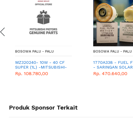
BOSOWA PALU - PALU
BOSOWA PALU - PALU
MZ320240- 10W - 40 CF
1770A338 - FUEL F
SUPER (1L) -MITSUBISHI-
- SARINGAN SOLAR
GENEUNE-PART-TRITON
MITSUBISHI - GENU
Rp. 108.780,00
Rp. 470.640,00
PAJERO - NEW TR
Produk Sponsor Terkait