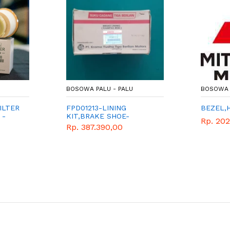
BOSOWA PALU - PALU
BOSOWA 
ILTER
FPD01213-LINING
BEZEL,
 -
KIT,BRAKE SHOE-
Rp. 20
INE -
MITSUBISHI - GENUINE
Rp. 387.390,00
ITON
PARTS