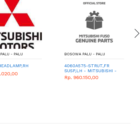
PALU - PALU
BOSOWA PALU - PALU
HEADLAMP,RH
4060A575-STRUT,FR
SUSP,LH - MITSUBISHI -
2.020,00
GENUINE PARTS
Rp. 960.150,00