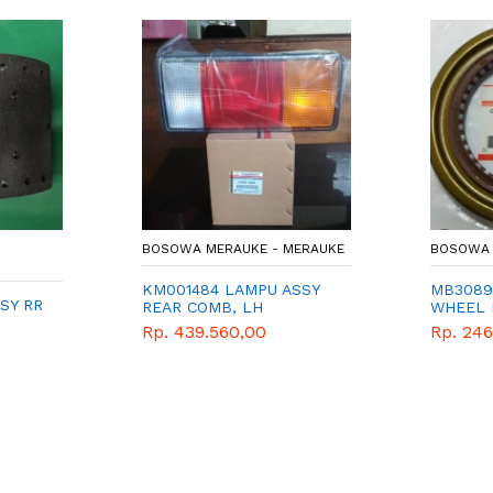
BOSOWA MERAUKE - MERAUKE
BOSOWA 
KM001484 LAMPU ASSY
MB30896
SY RR
REAR COMB, LH
WHEEL 
Rp. 439.560,00
Rp. 24