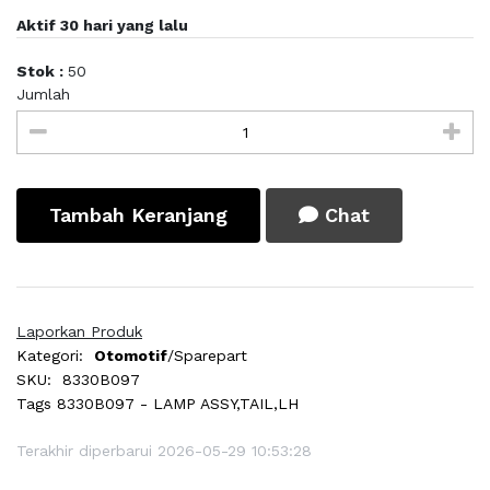
Aktif 30 hari yang lalu
Stok :
50
Jumlah
Tambah Keranjang
Chat
Laporkan Produk
Kategori:
Otomotif
/Sparepart
SKU:
8330B097
Tags
8330B097 - LAMP ASSY,TAIL,LH
Terakhir diperbarui 2026-05-29 10:53:28