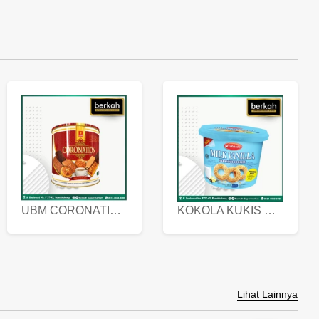
UBM CORONATION ASSORTED BISKUIT KALENG 450 GRAM
KOKOLA KUKIS HYGIENIC MILK VANILLA PACK 320 GR
Lihat Lainnya