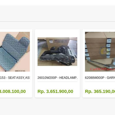
153 - SEAT ASSY, ASSISTANT
26010W200P - HEADLAMP ASSY,RH
62088W000P - GAR
3.008.100,00
Rp. 3.651.900,00
Rp. 365.190,0