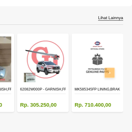
Lihat Lainnya
>
NISH,FR BUMPER SIDE
62082W000P - GARNISH,FR BUMPER SIDE
MK585345FP LINING,BRAKE 410X1
M
0
Rp. 305.250,00
Rp. 710.400,00
R