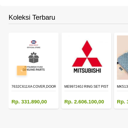
Koleksi Terbaru
<
R LH
7632C611XA COVER,DOOR MIRROR,OTR LH
ME997240J RING SET PISTON STD
MK513
Rp. 331.890,00
Rp. 2.606.100,00
Rp. 