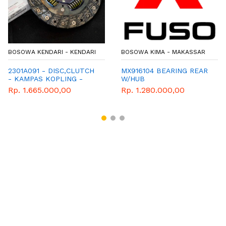
BOSOWA KENDARI - KENDARI
BOSOWA KIMA - MAKASSAR
2301A091 - DISC,CLUTCH
MX916104 BEARING REAR
- KAMPAS KOPLING -
W/HUB
GENUINE SPAREPART
Rp. 1.665.000,00
Rp. 1.280.000,00
MITSUBISHI MIRAGE