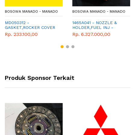
BOSOWA MANADO - MANADO
BOSOWA MANADO - MANADO
MD050312 -
1465A041 - NOZZLE &
GASKET,ROCKER COVER
HOLDER,FUEL INJ -
INJECTOR - MITSUBISHI -
Rp. 233.100,00
Rp. 6.327.000,00
GENUINE - TRITON
Produk Sponsor Terkait