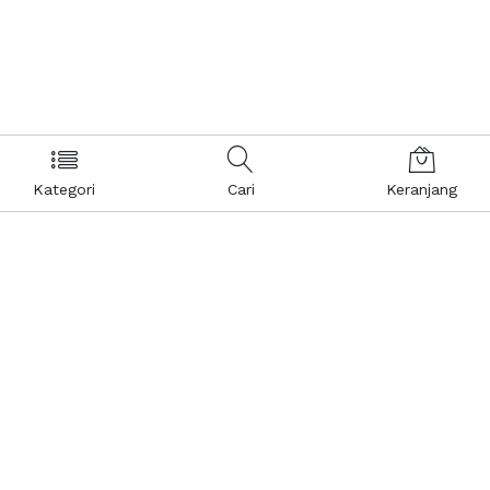
Kategori
Cari
Keranjang
Layanan Pelanggan
Kebijakan & Privasi
Pusat Bantuan