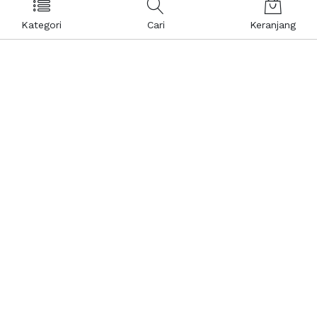
Kategori
Cari
Keranjang
Layanan Pelanggan
Kebijakan & Privasi
Pusat Bantuan
Layanan Pengaduan