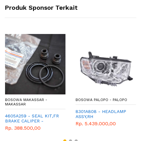
Produk Sponsor Terkait
BOSOWA MAKASSAR -
BOSOWA PALOPO - PALOPO
MAKASSAR
8301A808 - HEADLAMP
4605A259 - SEAL KIT,FR
ASSY,RH
BRAKE CALIPER -
Rp. 5.439.000,00
GENUINE SPAREPART
Rp. 388.500,00
MITSUBISHI OUTLANDER