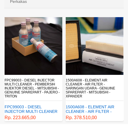
Perkakas
FPC99003 - DIESEL INJECTOR
1500A608 - ELEMENT AIR
MULTI CLEANER - PEMBERSIH
CLEANER - AIR FILTER -
INJEKTOR DIESEL - MITSUBISHI -
SARINGAN UDARA - GENUINE
-
GENUINE SPAREPART - PAJERO -
SPAREPART - MITSUBISHI -
TRITON
XPANDER
FPC99003 - DIESEL
1500A608 - ELEMENT AIR
INJECTOR MULTI CLEANER
CLEANER - AIR FILTER -
- PEMBERSIH INJEKTOR
SARINGAN UDARA -
Rp. 223.665,00
Rp. 378.510,00
DIESEL - MITSUBISHI -
GENUINE SPAREPART -
GENUINE SPAREPART -
MITSUBISHI - XPANDER