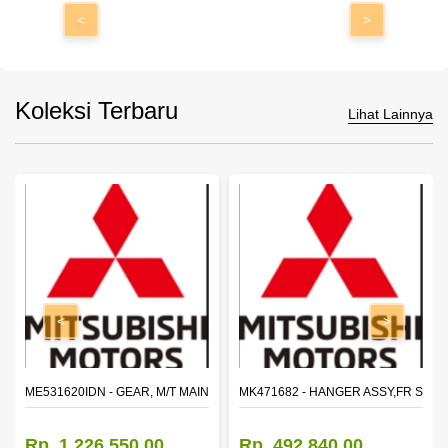
<
>
Koleksi Terbaru
Lihat Lainnya
<
>
N SHAFT 2ND SPEED (M035S5)
ME531620IDN - GEAR, M/T MAIN SHAFT REVERSE
MK471682 - HANGER ASSY,FR SHA
Rp. 1.226.550,00
Rp. 492.840,00