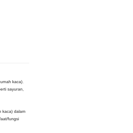
rumah kaca).
erti sayuran,
h kaca) dalam
aat/fungsi