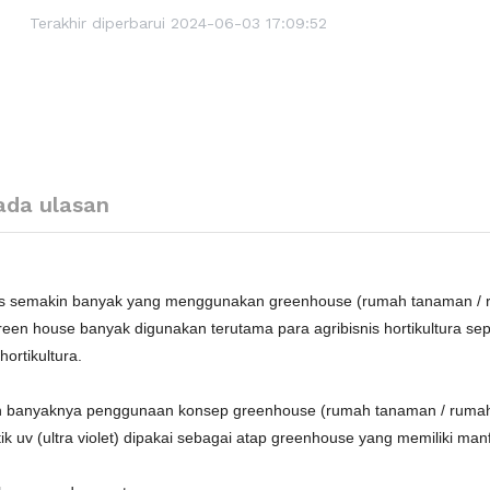
Terakhir diperbarui 2024-06-03 17:09:52
ada ulasan
ribis semakin banyak yang menggunakan greenhouse (rumah tanaman / 
en house banyak digunakan terutama para agribisnis hortikultura sep
ortikultura.
kin banyaknya penggunaan konsep greenhouse (rumah tanaman / ruma
k uv (ultra violet) dipakai sebagai atap greenhouse yang memiliki manf