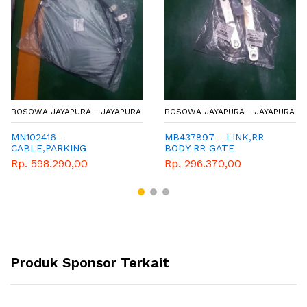
BOSOWA JAYAPURA - JAYAPURA
BOSOWA JAYAPURA - JAYAPURA
MN102416 -
MB437897 - LINK,RR
CABLE,PARKING
BODY RR GATE
BRAKE,RR LH
Rp. 598.290,00
Rp. 296.370,00
Produk Sponsor Terkait