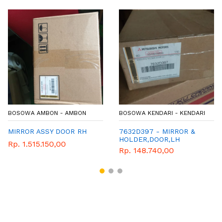
BOSOWA AMBON - AMBON
BOSOWA KENDARI - KENDARI
MIRROR ASSY DOOR RH
7632D397 - MIRROR &
HOLDER,DOOR,LH
Rp. 1.515.150,00
Rp. 148.740,00