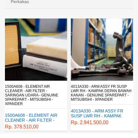
Perkakas
4013A330 - ARM ASSY FR SUSP
4162A413 - SHOCK ABSORBER RR
LWR RH - KAMPAK DEPAN BAWAH
SUSP - SUSPENSI BELAKANG -
KANAN - GENUINE SPAREPART -
SHOCKBREAKER BELAKANG -
MITSUBISHI - XPANDER
GENUINE SPAREPART -
MITSUBISHI - XPANDER
4013A330 - ARM ASSY FR
4162A413 - SHOCK
SUSP LWR RH - KAMPAK
ABSORBER RR SUSP -
DEPAN BAWAH KANAN -
Rp. 2.941.500,00
SUSPENSI BELAKANG -
GENUINE SPAREPART -
Rp. 1.198.800,00
SHOCKBREAKER BELAKANG
MITSUBISHI - XPANDER
- GENUINE SPAREPART -