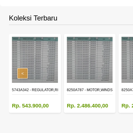
Koleksi Terbaru
<
,RR DOOR WINDOW,LH
5743A342 - REGULATOR,RR DOOR WINDOW,RH
8250A787 - MOTOR,WINDSHIELD WIP
8250A
Rp. 543.900,00
Rp. 2.486.400,00
Rp. 