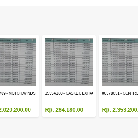
ER
789 - MOTOR,WINDSHIELD WIPER
1555A160 - GASKET, EXHAUST MANIFOLD
8637B051 - CONTRO
2.020.200,00
Rp. 264.180,00
Rp. 2.353.200