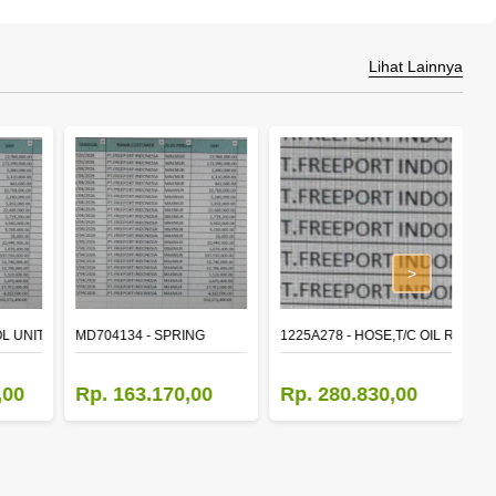
Lihat Lainnya
>
L UNIT,TIME & ALARM
MD704134 - SPRING
1225A278 - HOSE,T/C OIL RETUR
8
,00
Rp. 163.170,00
Rp. 280.830,00
R