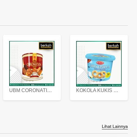
UBM CORONATION ASSORTED BISKUIT KALENG 450 GRAM
KOKOLA KUKIS HYGIENIC MILK VANILLA PACK 320 GR
Lihat Lainnya