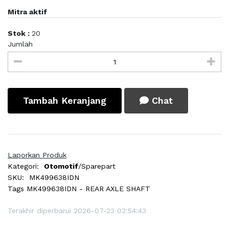
Mitra aktif
Stok :
20
Jumlah
Tambah Keranjang
Chat
Laporkan Produk
Kategori:
Otomotif
/Sparepart
SKU:
MK499638IDN
Tags
MK499638IDN - REAR AXLE SHAFT
Terakhir diperbarui 2026-07-23 02:54:43