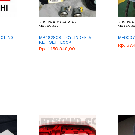
BOSOWA MAKASSAR -
BOSOWA 
MAKASSAR
MAKASS
OOLING
MB482808 - CYLINDER &
ME9007
KET SET, LOCK
Rp. 67.
RUBBER,BUMPER
Rp. 1.150.848,00