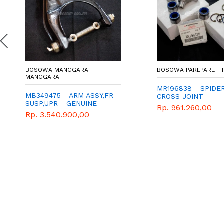
BOSOWA MANGGARAI -
BOSOWA PAREPARE - 
MANGGARAI
MR196838 - SPIDER
MB349475 - ARM ASSY,FR
CROSS JOINT -
SUSP,UPR - GENUINE
SPAREPART - MITS
Rp. 961.260,00
SPAREPART MITSUBISHI
- XPANDER
Rp. 3.540.900,00