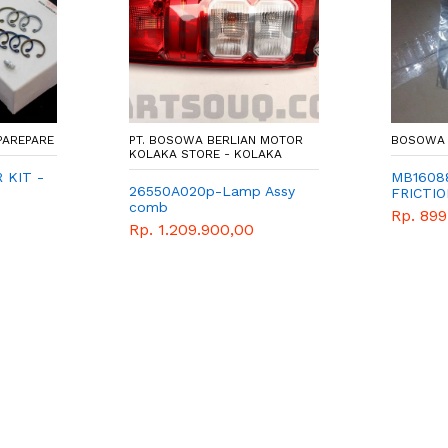
PAREPARE
PT. BOSOWA BERLIAN MOTOR
BOSOWA 
KOLAKA STORE - KOLAKA
 KIT -
MB16088
26550A020p-Lamp Assy
FRICTI
comb
UBISHI
Rp. 899
Rp. 1.209.900,00