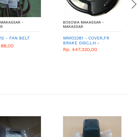
MAKASSAR -
BOSOWA MAKASSAR -
AR
MAKASSAR
12 - FAN BELT
MN102281 - COVER,FR
BRAKE DISC,LH -
488,00
MITSUBISHI - GENUINE
Rp. 447.330,00