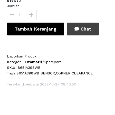
Stok :
2
Jumlah
Tambah Keranjang
Chat
Laporkan Produk
Kategori:
Otomotif
/Sparepart
SKU:
8651A398WB
Tags
8651A398WB SENSOR,CORNER CLEARANCE
Terakhir diperbarui 2023-10-27 08:46:50