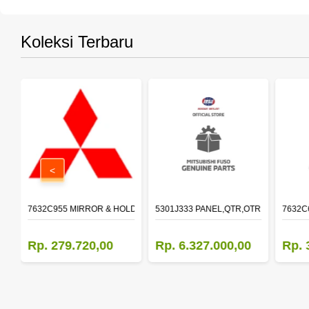
Koleksi Terbaru
<
 15W-40 API CI-4 (200L)
7632C955 MIRROR & HOLDER,DOOR,LH
5301J333 PANEL,QTR,OTR LH
7632C
0
Rp. 279.720,00
Rp. 6.327.000,00
Rp. 