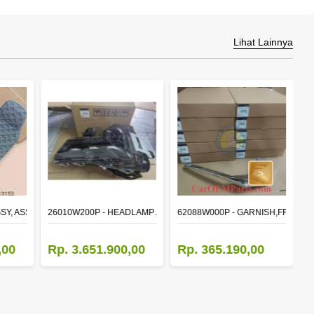
Lihat Lainnya
>
SSY, ASSISTANT
26010W200P - HEADLAMP ASSY,RH
62088W000P - GARNISH,FR BUM
6
,00
Rp. 3.651.900,00
Rp. 365.190,00
R