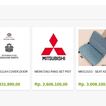
611XA COVER,DOOR MIRROR,OTR LH
ME997240J RING SET PISTON STD
MK513153 - SEAT A
331.890,00
Rp. 2.606.100,00
Rp. 3.008.100