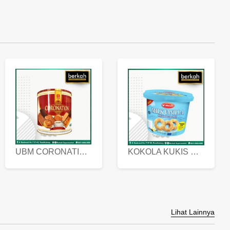
UBM CORONATION ASSORTED BISKUIT KALENG 450 GRAM
KOKOLA KUKIS HYGIENIC MILK VANILLA PACK 320 GR
Lihat Lainnya