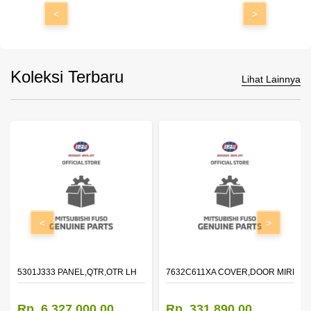
<
>
Koleksi Terbaru
Lihat Lainnya
<
>
DOOR,LH
5301J333 PANEL,QTR,OTR LH
7632C611XA COVER,DOOR MIRROR
Rp. 6.327.000,00
Rp. 331.890,00