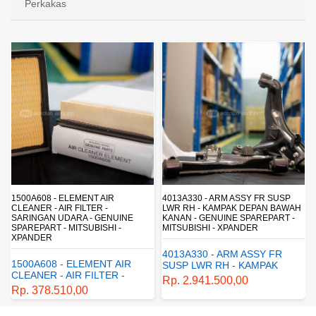
Perkakas
1500A608 - ELEMENT AIR
4013A330 - ARM ASSY FR SUSP
CLEANER - AIR FILTER -
LWR RH - KAMPAK DEPAN BAWAH
SARINGAN UDARA - GENUINE
KANAN - GENUINE SPAREPART -
SPAREPART - MITSUBISHI -
MITSUBISHI - XPANDER
XPANDER
4013A330 - ARM ASSY FR
1500A608 - ELEMENT AIR
SUSP LWR RH - KAMPAK
CLEANER - AIR FILTER -
DEPAN BAWAH KANAN -
Rp. 2.941.500,00
SARINGAN UDARA -
GENUINE SPAREPART -
Rp. 378.510,00
GENUINE SPAREPART -
MITSUBISHI - XPANDER
MITSUBISHI - XPANDER