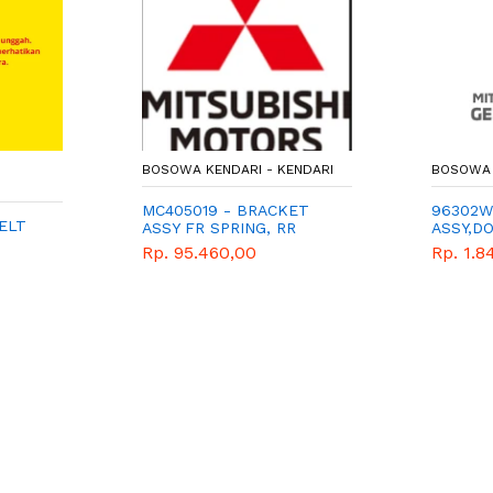
-
BOSOWA KENDARI - KENDARI
BOSOWA 
MC405019 - BRACKET
96302W
ELT
ASSY FR SPRING, RR
ASSY,DO
MITSUB
Rp. 95.460,00
Rp. 1.8
PARTS