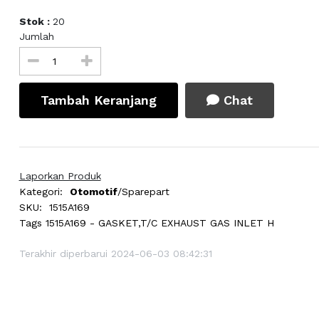
Stok :
20
Jumlah
Tambah Keranjang
Chat
Laporkan Produk
Kategori:
Otomotif
/Sparepart
SKU:
1515A169
Tags
1515A169 - GASKET,T/C EXHAUST GAS INLET H
Terakhir diperbarui 2024-06-03 08:42:31