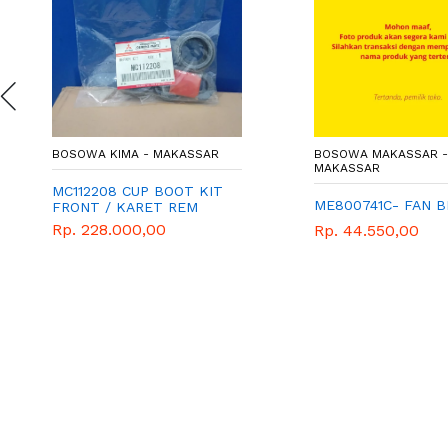
BOSOWA KIMA - MAKASSAR
BOSOWA MAKASSAR 
MAKASSAR
MC112208 CUP BOOT KIT
ME800741C- FAN B
FRONT / KARET REM
DEPAN CANTER FE 71- 75
Rp. 228.000,00
Rp. 44.550,00