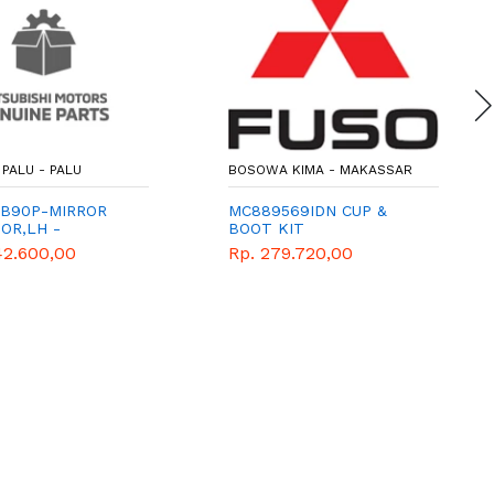
PALU - PALU
BOSOWA KIMA - MAKASSAR
B90P-MIRROR
MC889569IDN CUP &
OR,LH -
BOOT KIT
ISHI-GENUINE
42.600,00
Rp. 279.720,00