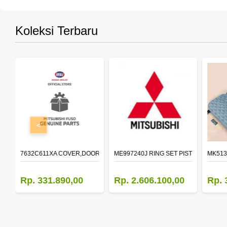
Koleksi Terbaru
<
R LH
7632C611XA COVER,DOOR MIRROR,OTR LH
ME997240J RING SET PISTON STD
MK513
Rp. 331.890,00
Rp. 2.606.100,00
Rp. 