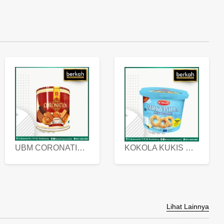
UBM CORONATION ASSORTED BISKUIT KALENG 450 GRAM
KOKOLA KUKIS HYGIENIC MILK VANILLA PACK 320 GR
Lihat Lainnya