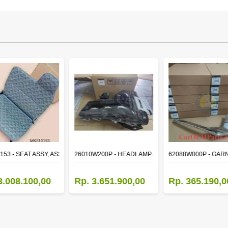
153 - SEAT ASSY, ASSISTANT
26010W200P - HEADLAMP ASSY,RH
62088W000P - GAR
3.008.100,00
Rp. 3.651.900,00
Rp. 365.190,0