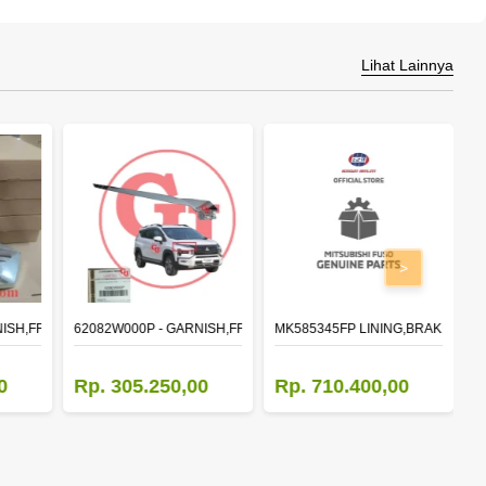
Lihat Lainnya
>
NISH,FR BUMPER SIDE
62082W000P - GARNISH,FR BUMPER SIDE
MK585345FP LINING,BRAKE 410X1
M
0
Rp. 305.250,00
Rp. 710.400,00
R