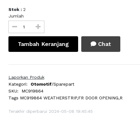
Stok :
2
Jumlah
Tambah Keranjang
Chat
Laporkan Produk
Kategori:
Otomotif
/Sparepart
SKU:
MC919864
Tags
MC919864 WEATHERSTRIP,FR DOOR OPENING,R
Terakhir diperbarui 2024-05-08 19:45:45