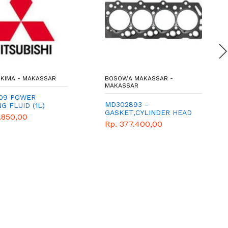
KIMA - MAKASSAR
BOSOWA MAKASSAR -
MAKASSAR
09 POWER
MD302893 -
G FLUID (1L)
GASKET,CYLINDER HEAD
.850,00
- PERPAK KOP -
Rp. 377.400,00
MITSUBISHI - GENUINE -
L300 DIESEL