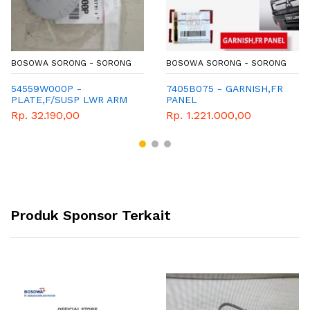
BOSOWA SORONG - SORONG
BOSOWA SORONG - SORONG
54559W000P -
7405B075 - GARNISH,FR
PLATE,F/SUSP LWR ARM
PANEL
SHAFT
Rp. 32.190,00
Rp. 1.221.000,00
Produk Sponsor Terkait