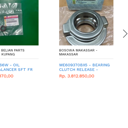
R BELIAN PARTS
BOSOWA MAKASSAR -
- KUPANG
MAKASSAR
66W - OIL
ME609370BX5 - BEARING
ALANCER SFT FR
CLUTCH RELEASE -
AL BALANCE
LAHAR KOPLING - LAHAR
370,00
Rp. 3.812.850,00
KANAN L300
PENINDIS - MITSUBISHI -
 PAJERO
WIMA TIGA BERLIAN -
COLT DIESEL PS125