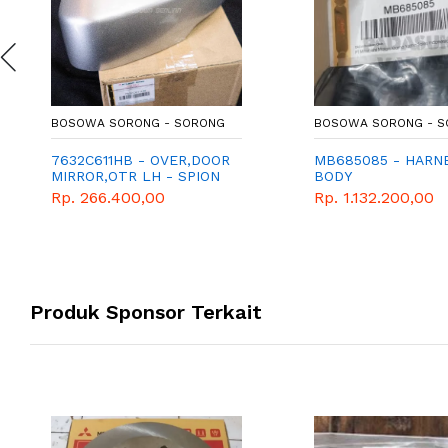
BOSOWA SORONG - SORONG
BOSOWA SORONG - 
7632C611HB - OVER,DOOR
MB685085 - HARN
MIRROR,OTR LH - SPION
BODY
KIRI - GENUINE
Rp. 266.400,00
Rp. 1.132.200,00
ACCESORIES MITSUBISHI
Produk Sponsor Terkait