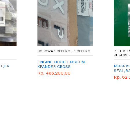
-
BOSOWA SOPPENG - SOPPENG
PT. TIMU
KUPANG 
ENGINE HOOD EMBLEM
ET,FR
MD3435
XPANDER CROSS
SEAL,B
Rp. 466.200,00
R - SE
Rp. 62.
BESAR 
TRITON