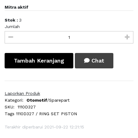
Mitra aktif
Stok :
3
Jumlah
Tambah Keranjang
Chat
Laporkan Produk
Kategori:
Otomotif
/Sparepart
SKU:
1110D327
Tags
1110D327 / RING SET PISTON
Terakhir diperbarui 2021-09-22 12:21:15