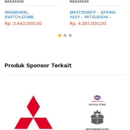
MAKASSAR
MAKASSAR
MK645088L
MK472596FP - SPRING
SWITCH,COMB
ASSY - MITSUBISHI -
GENUINE
Rp. 2.442.000,00
Rp. 4.551.000,00
Produk Sponsor Terkait