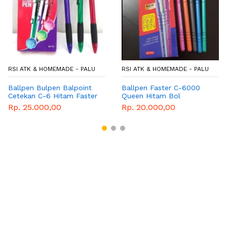
I ATK & HOMEMADE - PALU
RSI ATK & HOMEMADE - PALU
RS
llpen Bulpen Balpoint
Ballpen Faster C-6000
Ba
tekan C-6 Hitam Faster
Queen Hitam Bol
Hi
. 25.000,00
Rp. 20.000,00
Rp