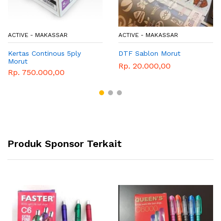
VE - MAKASSAR
ACTIVE - MAKASSAR
ACTI
as Continous 5ply
DTF Sablon Morut
Kert
t
Moru
Rp. 20.000,00
750.000,00
Rp. 
Produk Sponsor Terkait