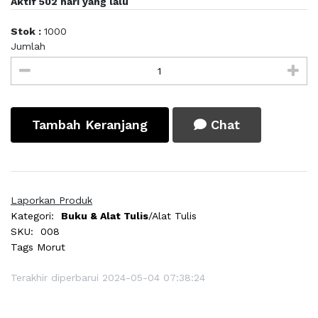
Aktif 502 hari yang lalu
Stok :
1000
Jumlah
Tambah Keranjang
Chat
Laporkan Produk
Kategori:
Buku & Alat Tulis
/Alat Tulis
SKU:
008
Tags
Morut
Terakhir diperbarui 2024-05-04 07:38:24