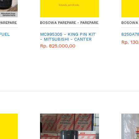
PAREPARE
BOSOWA PAREPARE - PAREPARE
BOSOWA 
FUEL
MC995305 - KING PIN KIT
8250A7
- MITSUBISHI - CANTER
Rp. 130
FE125
Rp. 825.000,00