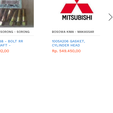
SORONG - SORONG
BOSOWA KIMA - MAKASSAR
88 - BOLT RR
1005A206 GASKET,
HAFT -
CYLINDER HEAD
ISHI GENUINE
82,00
Rp. 549.450,00