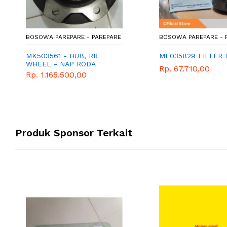
BOSOWA PAREPARE - PAREPARE
BOSOWA PAREPARE - 
MK503561 - HUB, RR
ME035829 FILTER 
WHEEL - NAP RODA
Rp. 67.710,00
BELAKANG - MITSUBISHI
Rp. 1.165.500,00
CANTER
Produk Sponsor Terkait