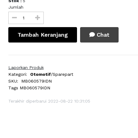
Stok :
5
Jumlah
Tambah Keranjang
Chat
Laporkan Produk
Kategori:
Otomotif
/Sparepart
SKU:
MB060579IDN
Tags
MB060579IDN
Terakhir diperbarui 2022-08-22 10:31:05