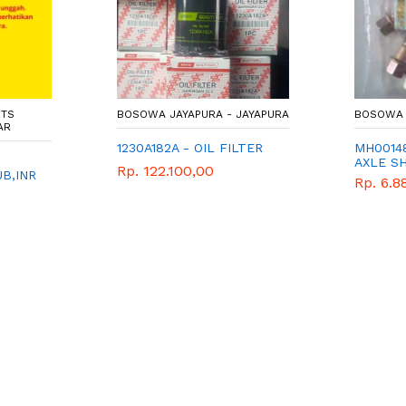
RTS
BOSOWA JAYAPURA - JAYAPURA
BOSOWA 
AR
1230A182A - OIL FILTER
MH0014
AXLE S
Rp. 122.100,00
B,INR
MITSUB
Rp. 6.8
AKANG
PARTS
HI -
N -
36