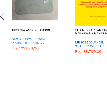
BOSOWA AMBON - AMBON
PT. TIMUR BERLIAN PA
MAKASSAR - MAKASS
MZS79002G - KACA
MB308965W -OIL
KABIN BELAKANG /
SEAL,RR WHEEL HU
T120SS
Rp. 109.890,00
- SEAL RODA BEL
Rp. 188.700,00
DALAM - MITSUBIS
WIMA TIGA BERLIA
CANTER PS125 PS1