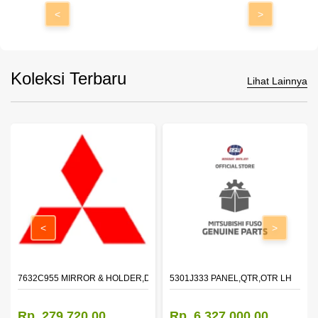
<
>
Koleksi Terbaru
Lihat Lainnya
<
>
 4
7632C955 MIRROR & HOLDER,DOOR,LH
5301J333 PANEL,QTR,OTR LH
Rp. 279.720,00
Rp. 6.327.000,00