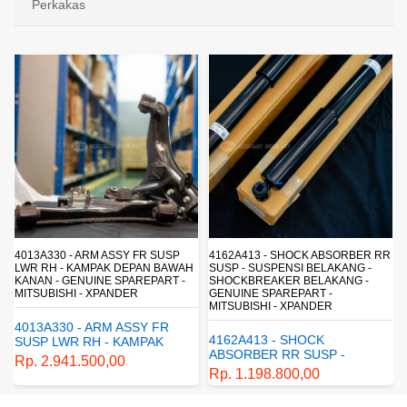
Perkakas
4013A330 - ARM ASSY FR SUSP
4162A413 - SHOCK ABSORBER RR
LWR RH - KAMPAK DEPAN BAWAH
SUSP - SUSPENSI BELAKANG -
KANAN - GENUINE SPAREPART -
SHOCKBREAKER BELAKANG -
MITSUBISHI - XPANDER
GENUINE SPAREPART -
MITSUBISHI - XPANDER
4013A330 - ARM ASSY FR
4162A413 - SHOCK
SUSP LWR RH - KAMPAK
ABSORBER RR SUSP -
DEPAN BAWAH KANAN -
Rp. 2.941.500,00
SUSPENSI BELAKANG -
GENUINE SPAREPART -
Rp. 1.198.800,00
SHOCKBREAKER BELAKANG
MITSUBISHI - XPANDER
- GENUINE SPAREPART -