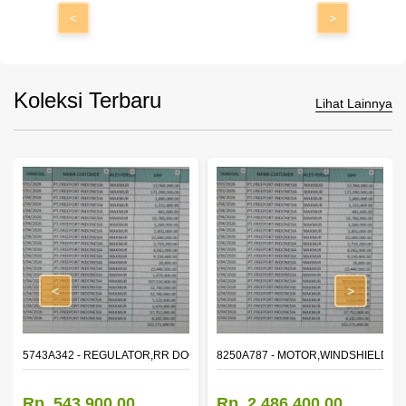
<
>
Koleksi Terbaru
Lihat Lainnya
<
>
OR WINDOW,LH
5743A342 - REGULATOR,RR DOOR WINDOW,RH
8250A787 - MOTOR,WINDSHIELD W
Rp. 543.900,00
Rp. 2.486.400,00