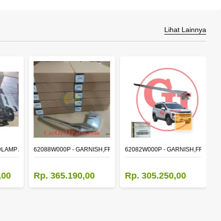
Lihat Lainnya
>
DLAMP ASSY,RH
62088W000P - GARNISH,FR BUMPER SIDE
62082W000P - GARNISH,FR BUM
M
,00
Rp. 365.190,00
Rp. 305.250,00
R