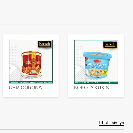
UBM CORONATION ASSORTED BISKUIT KALENG 450 GRAM
KOKOLA KUKIS HYGIENIC MILK VANILLA PACK 320 GR
Lihat Lainnya