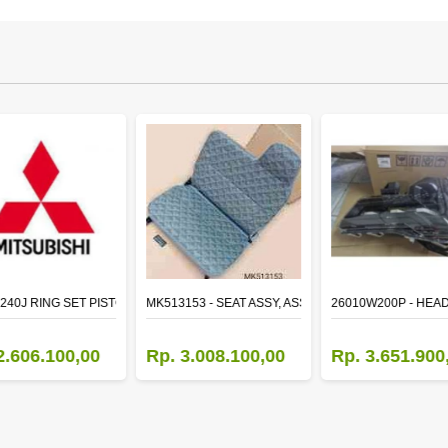
TR LH
240J RING SET PISTON STD
MK513153 - SEAT ASSY, ASSISTANT
26010W200P - HEA
2.606.100,00
Rp. 3.008.100,00
Rp. 3.651.900