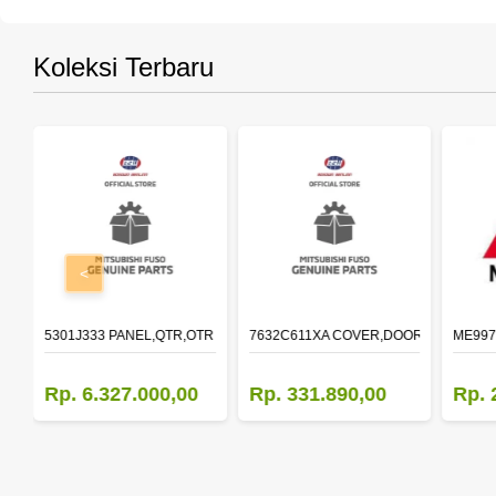
Koleksi Terbaru
<
OLDER,DOOR,LH
5301J333 PANEL,QTR,OTR LH
7632C611XA COVER,DOOR MIRROR,O
ME997
Rp. 6.327.000,00
Rp. 331.890,00
Rp. 