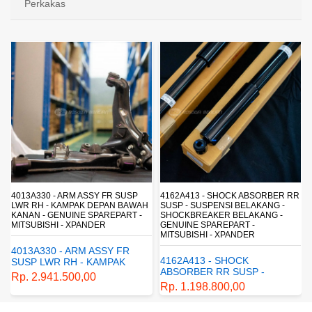
Perkakas
4013A330 - ARM ASSY FR SUSP
4162A413 - SHOCK ABSORBER RR
LWR RH - KAMPAK DEPAN BAWAH
SUSP - SUSPENSI BELAKANG -
KANAN - GENUINE SPAREPART -
SHOCKBREAKER BELAKANG -
MITSUBISHI - XPANDER
GENUINE SPAREPART -
MITSUBISHI - XPANDER
4013A330 - ARM ASSY FR
4162A413 - SHOCK
SUSP LWR RH - KAMPAK
ABSORBER RR SUSP -
DEPAN BAWAH KANAN -
Rp. 2.941.500,00
SUSPENSI BELAKANG -
GENUINE SPAREPART -
Rp. 1.198.800,00
SHOCKBREAKER BELAKANG
MITSUBISHI - XPANDER
- GENUINE SPAREPART -