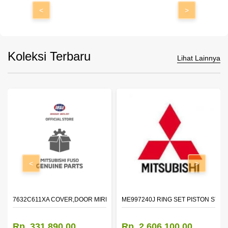
<
>
Koleksi Terbaru
Lihat Lainnya
<
>
7632C611XA COVER,DOOR MIRROR,OTR LH
ME997240J RING SET PISTON STD
Rp. 331.890,00
Rp. 2.606.100,00