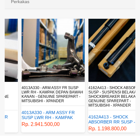
Perkakas
4013A330 - ARM ASSY FR SUSP
4162A413 - SHOCK ABSORBER RR
LWR RH - KAMPAK DEPAN BAWAH
SUSP - SUSPENSI BELAKANG -
KANAN - GENUINE SPAREPART -
SHOCKBREAKER BELAKANG -
MITSUBISHI - XPANDER
GENUINE SPAREPART -
MITSUBISHI - XPANDER
4013A330 - ARM ASSY FR
4162A413 - SHOCK
SUSP LWR RH - KAMPAK
ABSORBER RR SUSP -
DEPAN BAWAH KANAN -
Rp. 2.941.500,00
SUSPENSI BELAKANG -
GENUINE SPAREPART -
Rp. 1.198.800,00
SHOCKBREAKER BELAKANG
MITSUBISHI - XPANDER
- GENUINE SPAREPART -