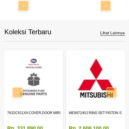
<
>
Koleksi Terbaru
Lihat Lainnya
<
>
7632C611XA COVER,DOOR MIRROR,OTR LH
ME997240J RING SET PISTON STD
Rp. 331.890,00
Rp. 2.606.100,00