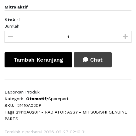
Mitra aktif
Stok :
1
Jumlah
Tambah Keranjang
Chat
Laporkan Produk
Kategori:
Otomotif
/Sparepart
SKU:
21410A020P
Tags
21410A020P - RADIATOR ASSY - MITSUBISHI GENUINE
PARTS
Terakhir diperbarui 2026-02-27 02:10:31