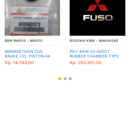
BBM MAROS - MAROS
BOSOWA KIMA - MAKASSAR
MB060573IDN CUP,
PST-BSW-23-00327
BRAKE CYL PISTON AK
RUBBER CHAMBER TYPE
d320
30
Rp. 14.763,00
Rp. 293.301,00