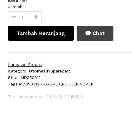
Stok :
50
Jumlah
Tambah Keranjang
Chat
Laporkan Produk
Kategori:
Otomotif
/Sparepart
SKU:
MD050312
Tags
MD050312 - GASKET,ROCKER COVER
Terakhir diperbarui 2021-06-28 15:12:21