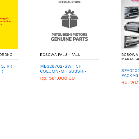
SORONG
BOSOWA PALU - PALU
BOSOWA 
MAKASS
G, RR
MB328702-SWITCH
SPA020
FR
COLUMN-MITSUBSHI-
PACKAGE
GENUINE PARTS
Rp. 561.000,00
EURO 4)
Rp. 26.