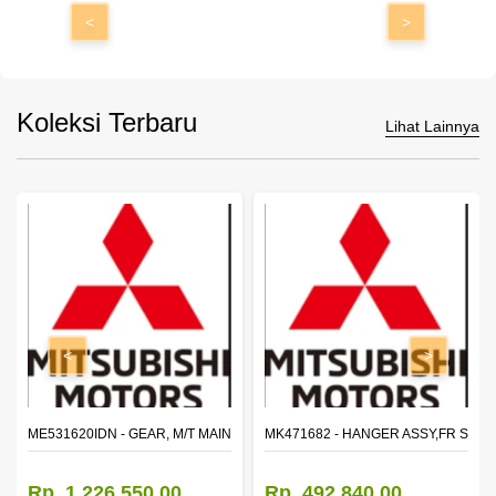
<
>
Koleksi Terbaru
Lihat Lainnya
<
>
N SHAFT 2ND SPEED (M035S5)
ME531620IDN - GEAR, M/T MAIN SHAFT REVERSE
MK471682 - HANGER ASSY,FR SHA
Rp. 1.226.550,00
Rp. 492.840,00