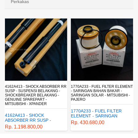
Perkakas
R
1770A233 - FUEL FILTER ELEMENT
ML150003 - BRAKE FLUID DOT 3 -
- SARINGAN BAHAN BAKAR -
MINYAK REM - CAIRAN REM -
SARINGAN SOLAR - MITSUBISHI -
MITSUBISHI - GENUINE - XPANDER
PAJERO
- PAJERO - MIRAGE - TRITON
1770A233 - FUEL FILTER
ML150003 - BRAKE FLUID
ELEMENT - SARINGAN
DOT 3 - minyak rem - cairan
BAHAN BAKAR - SARINGAN
rem - mitsubishi - genuine -
Rp. 430.680,00
Rp. 42.180,00
SOLAR - MITSUBISHI -
xpander - pajero - mirage -
PAJERO
triton