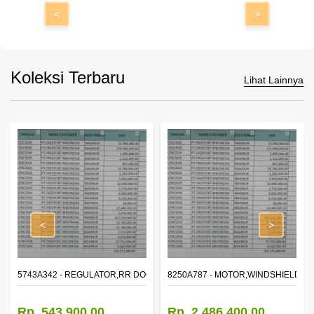
<
>
Koleksi Terbaru
Lihat Lainnya
<
>
OR WINDOW,LH
5743A342 - REGULATOR,RR DOOR WINDOW,RH
8250A787 - MOTOR,WINDSHIELD W
Rp. 543.900,00
Rp. 2.486.400,00