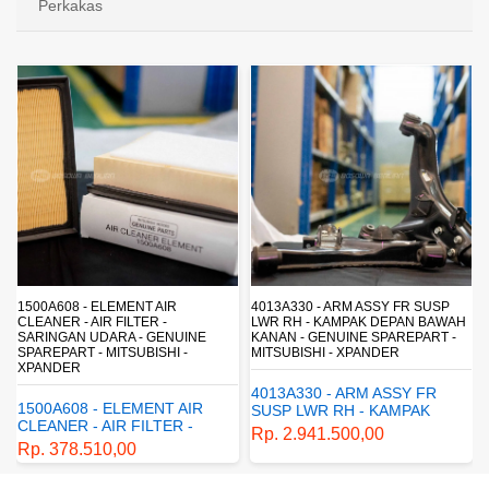
Perkakas
4013A330 - ARM ASSY FR SUSP
4162A413 - SHOCK ABSORBER RR
LWR RH - KAMPAK DEPAN BAWAH
SUSP - SUSPENSI BELAKANG -
KANAN - GENUINE SPAREPART -
SHOCKBREAKER BELAKANG -
MITSUBISHI - XPANDER
GENUINE SPAREPART -
MITSUBISHI - XPANDER
4013A330 - ARM ASSY FR
4162A413 - SHOCK
SUSP LWR RH - KAMPAK
ABSORBER RR SUSP -
DEPAN BAWAH KANAN -
Rp. 2.941.500,00
SUSPENSI BELAKANG -
GENUINE SPAREPART -
Rp. 1.198.800,00
SHOCKBREAKER BELAKANG
MITSUBISHI - XPANDER
- GENUINE SPAREPART -