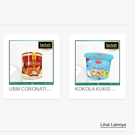
UBM CORONATION ASSORTED BISKUIT KALENG 450 GRAM
KOKOLA KUKIS HYGIENIC MILK VANILLA PACK 320 GR
Lihat Lainnya