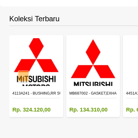
Koleksi Terbaru
<
OR,FR DOOR WDO,LH
4113A241 - BUSHING,RR SUSP LWR ARM
MB687002 - GASKET,EXHAUST PIPE
4451A1
Rp. 324.120,00
Rp. 134.310,00
Rp. 