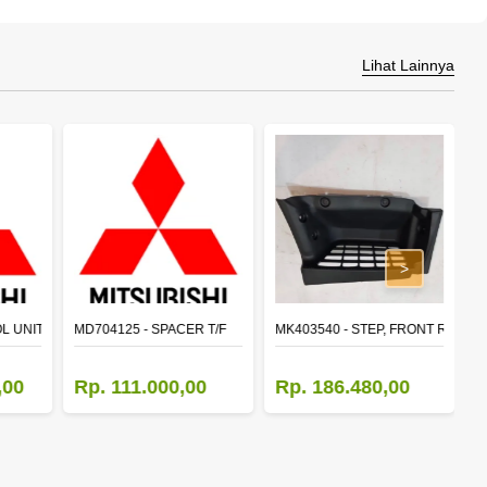
Lihat Lainnya
>
L UNIT,TIME & ALARM
MD704125 - SPACER T/F
MK403540 - STEP, FRONT RH
4
,00
Rp. 111.000,00
Rp. 186.480,00
R