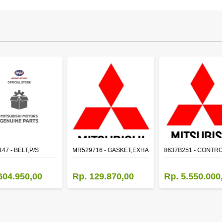
47 - BELT,P/S
MR529716 - GASKET,EXHAUST PIPE
8637B251 - CONTRO
604.950,00
Rp. 129.870,00
Rp. 5.550.000