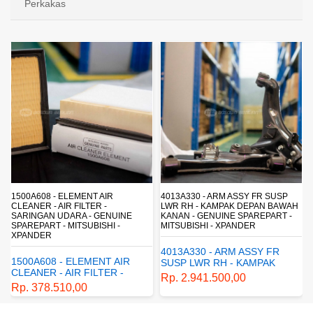
Perkakas
4013A330 - ARM ASSY FR SUSP
4162A413 - SHOCK ABSORBER RR
LWR RH - KAMPAK DEPAN BAWAH
SUSP - SUSPENSI BELAKANG -
KANAN - GENUINE SPAREPART -
SHOCKBREAKER BELAKANG -
MITSUBISHI - XPANDER
GENUINE SPAREPART -
MITSUBISHI - XPANDER
4013A330 - ARM ASSY FR
4162A413 - SHOCK
SUSP LWR RH - KAMPAK
ABSORBER RR SUSP -
DEPAN BAWAH KANAN -
Rp. 2.941.500,00
SUSPENSI BELAKANG -
GENUINE SPAREPART -
Rp. 1.198.800,00
SHOCKBREAKER BELAKANG
MITSUBISHI - XPANDER
- GENUINE SPAREPART -