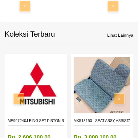
<
>
Koleksi Terbaru
Lihat Lainnya
<
>
ROR,OTR LH
ME997240J RING SET PISTON STD
MK513153 - SEAT ASSY, ASSISTANT
Rp. 2.606.100,00
Rp. 3.008.100,00