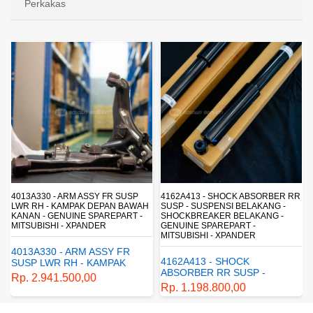
Perkakas
4013A330 - ARM ASSY FR SUSP
4162A413 - SHOCK ABSORBER RR
LWR RH - KAMPAK DEPAN BAWAH
SUSP - SUSPENSI BELAKANG -
KANAN - GENUINE SPAREPART -
SHOCKBREAKER BELAKANG -
MITSUBISHI - XPANDER
GENUINE SPAREPART -
MITSUBISHI - XPANDER
4013A330 - ARM ASSY FR
4162A413 - SHOCK
SUSP LWR RH - KAMPAK
ABSORBER RR SUSP -
DEPAN BAWAH KANAN -
Rp. 2.941.500,00
SUSPENSI BELAKANG -
GENUINE SPAREPART -
Rp. 1.198.800,00
SHOCKBREAKER BELAKANG
MITSUBISHI - XPANDER
- GENUINE SPAREPART -