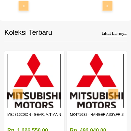
<
>
Koleksi Terbaru
Lihat Lainnya
<
>
N SHAFT 2ND SPEED (M035S5)
ME531620IDN - GEAR, M/T MAIN SHAFT REVERSE
MK471682 - HANGER ASSY,FR SHA
Rp. 1.226.550,00
Rp. 492.840,00