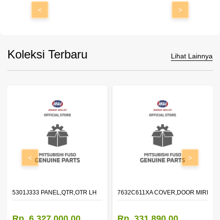
<
>
Koleksi Terbaru
Lihat Lainnya
<
>
DOOR,LH
5301J333 PANEL,QTR,OTR LH
7632C611XA COVER,DOOR MIRROR
Rp. 6.327.000,00
Rp. 331.890,00