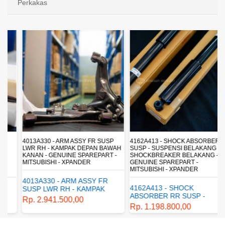
Perkakas
4013A330 - ARM ASSY FR SUSP
4162A413 - SHOCK ABSORBER RR
LWR RH - KAMPAK DEPAN BAWAH
SUSP - SUSPENSI BELAKANG -
KANAN - GENUINE SPAREPART -
SHOCKBREAKER BELAKANG -
MITSUBISHI - XPANDER
GENUINE SPAREPART -
MITSUBISHI - XPANDER
4013A330 - ARM ASSY FR
4162A413 - SHOCK
SUSP LWR RH - KAMPAK
ABSORBER RR SUSP -
DEPAN BAWAH KANAN -
Rp. 2.941.500,00
SUSPENSI BELAKANG -
GENUINE SPAREPART -
Rp. 1.198.800,00
SHOCKBREAKER BELAKANG
MITSUBISHI - XPANDER
- GENUINE SPAREPART -