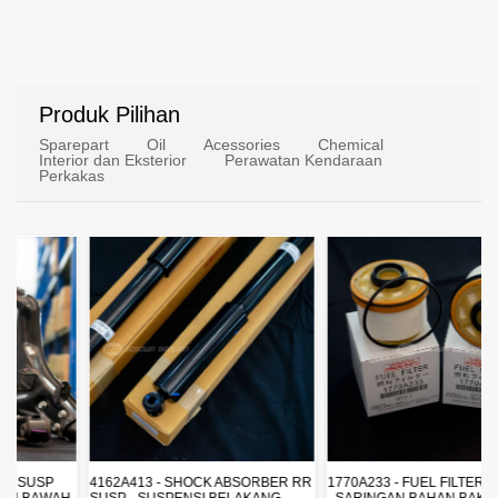
Produk Pilihan
Sparepart
Oil
Acessories
Chemical
Interior dan Eksterior
Perawatan Kendaraan
Perkakas
4162A413 - SHOCK ABSORBER RR
1770A233 - FUEL FILTER ELEMENT
SUSP - SUSPENSI BELAKANG -
- SARINGAN BAHAN BAKAR -