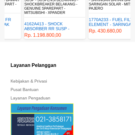
SHOCKBREAKER BELAKANG -
SARINGAN SOLAR - MITSUBISHI -
GENUINE SPAREPART -
PAJERO
MITSUBISHI - XPANDER
1770A233 - FUEL FILTER
4162A413 - SHOCK
ELEMENT - SARINGAN
ABSORBER RR SUSP -
BAHAN BAKAR - SARINGAN
Rp. 430.680,00
SUSPENSI BELAKANG -
SOLAR - MITSUBISHI -
Rp. 1.198.800,00
SHOCKBREAKER BELAKANG
PAJERO
- GENUINE SPAREPART -
MITSUBISHI - XPANDER
Layanan Pelanggan
Kebijakan & Privasi
Pusat Bantuan
Layanan Pengaduan