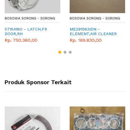
BOSOWA SORONG - SORONG
BOSOWA SORONG - SORONG
5715A180 - LATCH,FR
ME291563IDN -
DOOR,RH
ELEMENT,AIR CLEANER
INR
Rp. 750.360,00
Rp. 169.830,00
Produk Sponsor Terkait