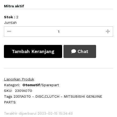
Mitra aktif
Stok :
2
Jumlah
Tambah Keranjang
Chat
Laporkan Produk
Kategori:
Otomotif
/Sparepart
SKU:
2301A070
Tags
2301A070 - DISC,CLUTCH - MITSUBISHI GENUINE
PARTS
Terakhir diperbarui 2023-02-15 15:34:43